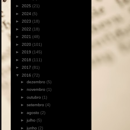
►
2025
(21)
►
2024
(5)
►
2023
(18)
►
2022
(18)
►
2021
(48)
►
2020
(101)
►
2019
(145)
►
2018
(111)
►
2017
(81)
▼
2016
(72)
►
dezembro
(5)
►
novembro
(1)
►
outubro
(1)
►
setembro
(4)
►
agosto
(2)
►
julho
(5)
►
junho
(2)