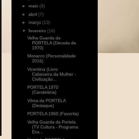
►
maio
(8)
►
abril
(7)
►
março
(13)
▼
fevereiro
(16)
Velha Guarda da
PORTELA (Década de
1970)
Monarco (Personalidade
2016)
Vicentina (Livro
Cabeceira da Mulher -
Civilização...
PORTELA 1970
(Candelária)
Vilma da PORTELA
(Destaque)
PORTELA 1960 (Favorita)
Velha Guarda da Portela
(TV Cultura - Programa
Ens...