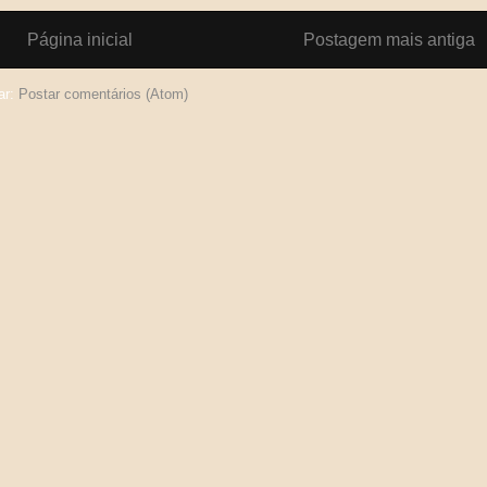
Página inicial
Postagem mais antiga
ar:
Postar comentários (Atom)