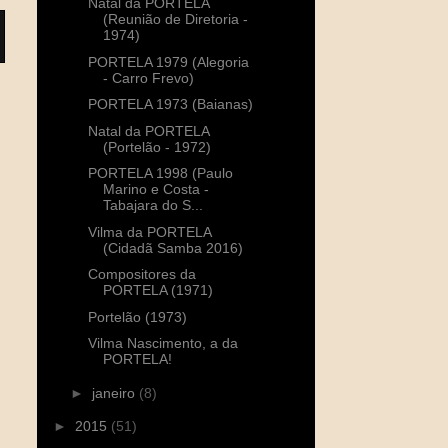
Natal da PORTELA
(Reunião de Diretoria -
1974)
PORTELA 1979 (Alegoria
- Carro Frevo)
PORTELA 1973 (Baianas)
Natal da PORTELA
(Portelão - 1972)
PORTELA 1998 (Paulo
Marino e Costa -
Tabajara do S...
Vilma da PORTELA
(Cidadã Samba 2016)
Compositores da
PORTELA (1971)
Portelão (1973)
Vilma Nascimento, a da
PORTELA!
►
janeiro
(8)
►
2015
(51)