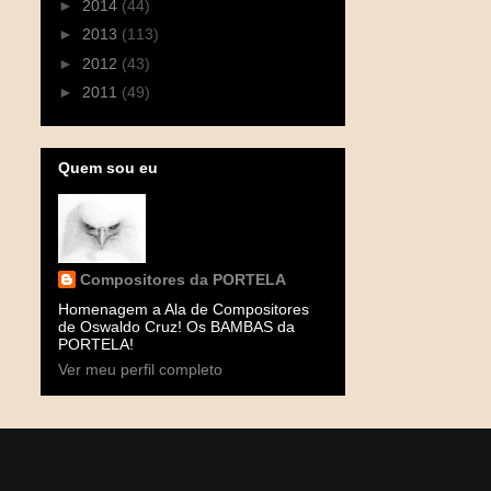
►
2014
(44)
►
2013
(113)
►
2012
(43)
►
2011
(49)
Quem sou eu
Compositores da PORTELA
Homenagem a Ala de Compositores
de Oswaldo Cruz! Os BAMBAS da
PORTELA!
Ver meu perfil completo