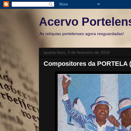
Acervo Portelen
As relíquias portelenses agora resguardadas!
quarta-feira, 3 de fevereiro de 2016
Compositores da PORTELA (